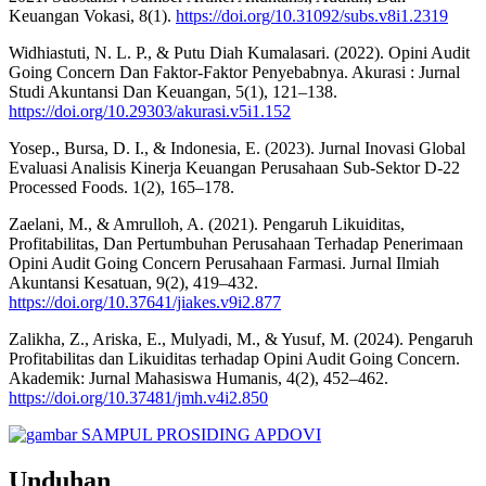
Keuangan Vokasi, 8(1).
https://doi.org/10.31092/subs.v8i1.2319
Widhiastuti, N. L. P., & Putu Diah Kumalasari. (2022). Opini Audit
Going Concern Dan Faktor-Faktor Penyebabnya. Akurasi : Jurnal
Studi Akuntansi Dan Keuangan, 5(1), 121–138.
https://doi.org/10.29303/akurasi.v5i1.152
Yosep., Bursa, D. I., & Indonesia, E. (2023). Jurnal Inovasi Global
Evaluasi Analisis Kinerja Keuangan Perusahaan Sub-Sektor D-22
Processed Foods. 1(2), 165–178.
Zaelani, M., & Amrulloh, A. (2021). Pengaruh Likuiditas,
Profitabilitas, Dan Pertumbuhan Perusahaan Terhadap Penerimaan
Opini Audit Going Concern Perusahaan Farmasi. Jurnal Ilmiah
Akuntansi Kesatuan, 9(2), 419–432.
https://doi.org/10.37641/jiakes.v9i2.877
Zalikha, Z., Ariska, E., Mulyadi, M., & Yusuf, M. (2024). Pengaruh
Profitabilitas dan Likuiditas terhadap Opini Audit Going Concern.
Akademik: Jurnal Mahasiswa Humanis, 4(2), 452–462.
https://doi.org/10.37481/jmh.v4i2.850
Unduhan