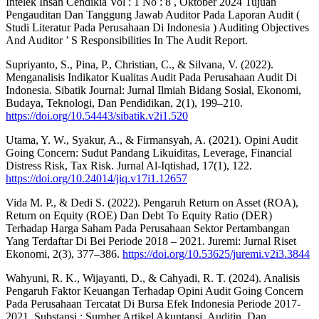
Intelek Insan Cendikia Vol : 1 No : 8 , Oktober 2024 Tujuan
Pengauditan Dan Tanggung Jawab Auditor Pada Laporan Audit (
Studi Literatur Pada Perusahaan Di Indonesia ) Auditing Objectives
And Auditor ’ S Responsibilities In The Audit Report.
Supriyanto, S., Pina, P., Christian, C., & Silvana, V. (2022).
Menganalisis Indikator Kualitas Audit Pada Perusahaan Audit Di
Indonesia. Sibatik Journal: Jurnal Ilmiah Bidang Sosial, Ekonomi,
Budaya, Teknologi, Dan Pendidikan, 2(1), 199–210.
https://doi.org/10.54443/sibatik.v2i1.520
Utama, Y. W., Syakur, A., & Firmansyah, A. (2021). Opini Audit
Going Concern: Sudut Pandang Likuiditas, Leverage, Financial
Distress Risk, Tax Risk. Jurnal Al-Iqtishad, 17(1), 122.
https://doi.org/10.24014/jiq.v17i1.12657
Vida M. P., & Dedi S. (2022). Pengaruh Return on Asset (ROA),
Return on Equity (ROE) Dan Debt To Equity Ratio (DER)
Terhadap Harga Saham Pada Perusahaan Sektor Pertambangan
Yang Terdaftar Di Bei Periode 2018 – 2021. Juremi: Jurnal Riset
Ekonomi, 2(3), 377–386.
https://doi.org/10.53625/juremi.v2i3.3844
Wahyuni, R. K., Wijayanti, D., & Cahyadi, R. T. (2024). Analisis
Pengaruh Faktor Keuangan Terhadap Opini Audit Going Concern
Pada Perusahaan Tercatat Di Bursa Efek Indonesia Periode 2017-
2021. Substansi : Sumber Artikel Akuntansi, Auditin, Dan