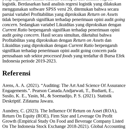
logistik. Berdasarkan hasil analisis regresi logistik yang dilakukan
menggunakan software SPSS versi 29, ditemukan bahwa secara
parsial variabel Profitabilitas yang diproksikan
Return on Assets
tidak berpengaruh signifikan terhadap penerimaan opini audit
going
concern
. Sedangkan variabel Likuiditas yang diproksikan dengan
Current Ratio
berpengaruh signifikan terhadap penerimaan opini
audit
going concern
. Hasil secara simultan, diketahui bahwa
Profitabilitas yang diproksikan dengan
Return on Assets
dan
Likuiditas yang diproksikan dengan
Current Ratio
berpengaruh
signifikan terhadap penerimaan opini audit going concern pada
perusahaan sub sektor
processed foods
yang terdaftar di Bursa Efek
Indonesia periode 2019-2023.
Referensi
Arens, A. A. (2021). “Auditing: The Art And Science Of Assurance
Engagements.”. Pearson Canada.Andjarwati, T., Budiarti, E.,
Susilo, K. E., Yasin, M., & Soemadijo, P. S. (2021). Statistik
Deskriptif. Zifatama Jawara.
Aundrey, C. (2023). The Influence Of Return on Asset (ROA),
Return On Equity (ROE), Firm Size and Leverage On Profit
Growth (Empirical Study On Food and Beverage Company Listed
On The Indonesia Stock Exchange 2018-2021). Global Accounting