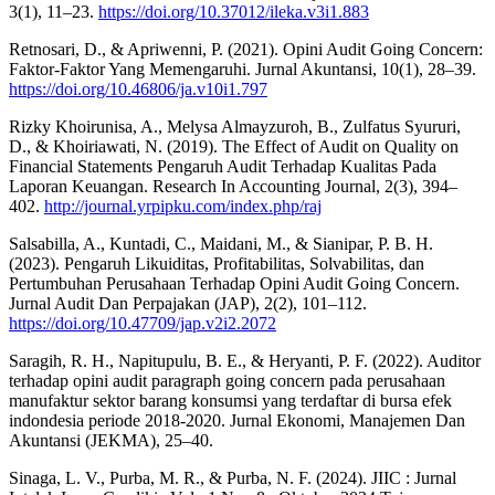
3(1), 11–23.
https://doi.org/10.37012/ileka.v3i1.883
Retnosari, D., & Apriwenni, P. (2021). Opini Audit Going Concern:
Faktor-Faktor Yang Memengaruhi. Jurnal Akuntansi, 10(1), 28–39.
https://doi.org/10.46806/ja.v10i1.797
Rizky Khoirunisa, A., Melysa Almayzuroh, B., Zulfatus Syururi,
D., & Khoiriawati, N. (2019). The Effect of Audit on Quality on
Financial Statements Pengaruh Audit Terhadap Kualitas Pada
Laporan Keuangan. Research In Accounting Journal, 2(3), 394–
402.
http://journal.yrpipku.com/index.php/raj
Salsabilla, A., Kuntadi, C., Maidani, M., & Sianipar, P. B. H.
(2023). Pengaruh Likuiditas, Profitabilitas, Solvabilitas, dan
Pertumbuhan Perusahaan Terhadap Opini Audit Going Concern.
Jurnal Audit Dan Perpajakan (JAP), 2(2), 101–112.
https://doi.org/10.47709/jap.v2i2.2072
Saragih, R. H., Napitupulu, B. E., & Heryanti, P. F. (2022). Auditor
terhadap opini audit paragraph going concern pada perusahaan
manufaktur sektor barang konsumsi yang terdaftar di bursa efek
indondesia periode 2018-2020. Jurnal Ekonomi, Manajemen Dan
Akuntansi (JEKMA), 25–40.
Sinaga, L. V., Purba, M. R., & Purba, N. F. (2024). JIIC : Jurnal