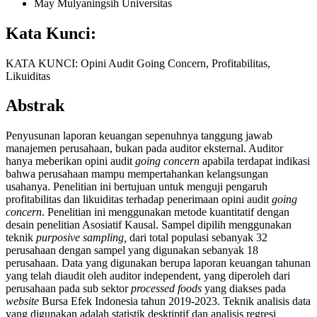
May Mulyaningsih
Universitas
Kata Kunci:
KATA KUNCI: Opini Audit Going Concern, Profitabilitas,
Likuiditas
Abstrak
Penyusunan laporan keuangan sepenuhnya tanggung jawab
manajemen perusahaan, bukan pada auditor eksternal. Auditor
hanya meberikan opini audit
going concern
apabila terdapat indikasi
bahwa perusahaan mampu mempertahankan kelangsungan
usahanya. Penelitian ini bertujuan untuk menguji pengaruh
profitabilitas dan likuiditas terhadap penerimaan opini audit
going
concern
. Penelitian ini menggunakan metode kuantitatif dengan
desain penelitian Asosiatif Kausal. Sampel dipilih menggunakan
teknik
purposive sampling,
dari total populasi sebanyak 32
perusahaan dengan sampel yang digunakan sebanyak 18
perusahaan. Data yang digunakan berupa laporan keuangan tahunan
yang telah diaudit oleh auditor independent, yang diperoleh dari
perusahaan pada sub sektor
processed foods
yang diakses pada
website
Bursa Efek Indonesia tahun 2019-2023. Teknik analisis data
yang digunakan adalah statistik desktiptif dan analisis regresi