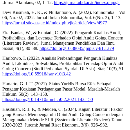
:Jurnal Akuntans, 02, 1–12.
https://jurnal.ubd.ac.id/index.php/ga
Devi Kusmiati, H. K., & Nurtantiono, A. (2022). Edunomika – Vol.
06, No. 02, 2022. Jurnal Ilmiah Edunomika, Vol. 6(No. 2), 1–13.
https://jurnal.stie-aas.ac.id/index.php/jie/article/view/4977
Eka Banias, W., & Kuntadi, C. (2022). Pengaruh Kualitas Audit,
Profitabilitas, dan Leverage Terhadap Opini Audit Going Concern
(Literature Review). Jurnal Manajemen Pendidikan Dan Ilmu
Sosial, 4(1), 80–88.
https://doi.org/10.38035/jmpis.v4i1.1379
Haribowo, I. (2022). Analisis Perbandingan Pengaruh Kualitas
Audit, Likuiditas, Solvabilitas, Profitabilitas Terhadap Opini Audit
Going Concern (Studi Perbankan Syariah Di Asia). Star, 10(3), 51.
https://doi.org/10.55916/jsar.v10i3.42
Hartarto, G. J. T. (2021). Status Yuridis Bursa Efek Sebagai
Pengatur Kegiatan Perdagangan Pasar Modal. Masalah-Masalah
Hukum, 50(2), 143–150.
https://doi.org/10.14710/mmh.50.2.2021.143-150
Hasibuan, R. J. F., & Meiden, C. (2024). Kajian Literatur : Faktor
yang Banyak Mempengaruhi Opini Audit Going Concern dengan
Menggunakan Metode SLR (Systematic Literatur Review) Tahun
2020-2023. Juremi: Jurnal Riset Ekonomi, 3(6), 926–932.