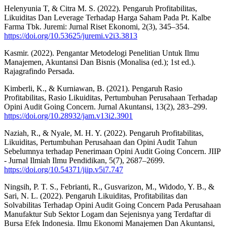
Helenyunia T, & Citra M. S. (2022). Pengaruh Profitabilitas,
Likuiditas Dan Leverage Terhadap Harga Saham Pada Pt. Kalbe
Farma Tbk. Juremi: Jurnal Riset Ekonomi, 2(3), 345–354.
https://doi.org/10.53625/juremi.v2i3.3813
Kasmir. (2022). Pengantar Metodelogi Penelitian Untuk Ilmu
Manajemen, Akuntansi Dan Bisnis (Monalisa (ed.); 1st ed.).
Rajagrafindo Persada.
Kimberli, K., & Kurniawan, B. (2021). Pengaruh Rasio
Profitabilitas, Rasio Likuiditas, Pertumbuhan Perusahaan Terhadap
Opini Audit Going Concern. Jurnal Akuntansi, 13(2), 283–299.
https://doi.org/10.28932/jam.v13i2.3901
Naziah, R., & Nyale, M. H. Y. (2022). Pengaruh Profitabilitas,
Likuiditas, Pertumbuhan Perusahaan dan Opini Audit Tahun
Sebelumnya terhadap Penerimaan Opini Audit Going Concern. JIIP
- Jurnal Ilmiah Ilmu Pendidikan, 5(7), 2687–2699.
https://doi.org/10.54371/jiip.v5i7.747
Ningsih, P. T. S., Febrianti, R., Gusvarizon, M., Widodo, Y. B., &
Sari, N. L. (2022). Pengaruh Likuiditas, Profitabilitas dan
Solvabilitas Terhadap Opini Audit Going Concern Pada Perusahaan
Manufaktur Sub Sektor Logam dan Sejenisnya yang Terdaftar di
Bursa Efek Indonesia. Ilmu Ekonomi Manajemen Dan Akuntansi,