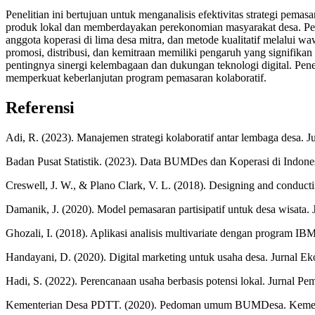
Penelitian ini bertujuan untuk menganalisis efektivitas strategi p
produk lokal dan memberdayakan perekonomian masyarakat desa. Pen
anggota koperasi di lima desa mitra, dan metode kualitatif melalu
promosi, distribusi, dan kemitraan memiliki pengaruh yang signifika
pentingnya sinergi kelembagaan dan dukungan teknologi digital. Pene
memperkuat keberlanjutan program pemasaran kolaboratif.
Referensi
Adi, R. (2023). Manajemen strategi kolaboratif antar lembaga desa. J
Badan Pusat Statistik. (2023). Data BUMDes dan Koperasi di Indone
Creswell, J. W., & Plano Clark, V. L. (2018). Designing and conduct
Damanik, J. (2020). Model pemasaran partisipatif untuk desa wisata. 
Ghozali, I. (2018). Aplikasi analisis multivariate dengan program I
Handayani, D. (2020). Digital marketing untuk usaha desa. Jurnal Ek
Hadi, S. (2022). Perencanaan usaha berbasis potensi lokal. Jurnal P
Kementerian Desa PDTT. (2020). Pedoman umum BUMDesa. Keme