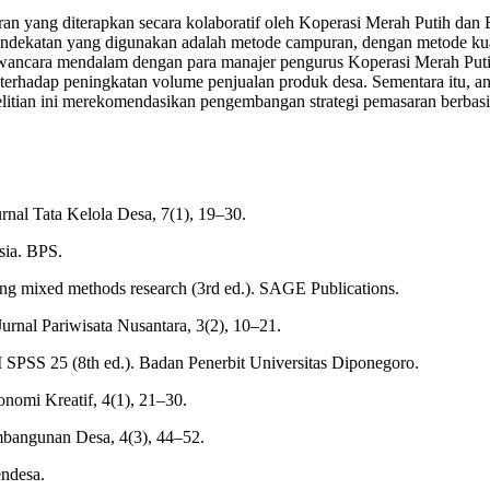
emasaran yang diterapkan secara kolaboratif oleh Koperasi Merah Puti
dekatan yang digunakan adalah metode campuran, dengan metode kuan
i wawancara mendalam dengan para manajer pengurus Koperasi Merah Pu
n terhadap peningkatan volume penjualan produk desa. Sementara itu, a
litian ini merekomendasikan pengembangan strategi pemasaran berbasis
urnal Tata Kelola Desa, 7(1), 19–30.
sia. BPS.
ing mixed methods research (3rd ed.). SAGE Publications.
Jurnal Pariwisata Nusantara, 3(2), 10–21.
BM SPSS 25 (8th ed.). Badan Penerbit Universitas Diponegoro.
onomi Kreatif, 4(1), 21–30.
embangunan Desa, 4(3), 44–52.
ndesa.